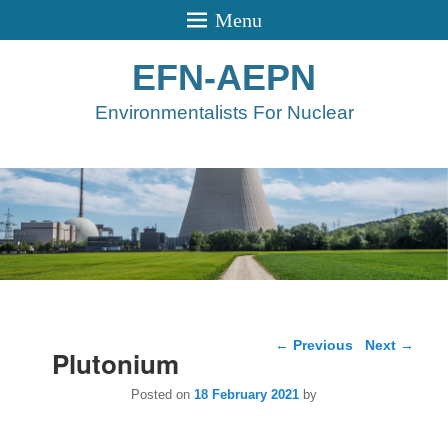
Menu
EFN-AEPN
Environmentalists For Nuclear
Post navigation
←
Previous
Next
→
Plutonium
Posted on
18 February 2021
by