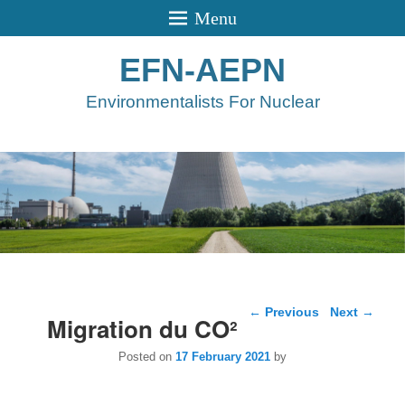
Menu
EFN-AEPN
Environmentalists For Nuclear
Post navigation
←
Previous
Next
→
Migration du CO²
Posted on
17 February 2021
by